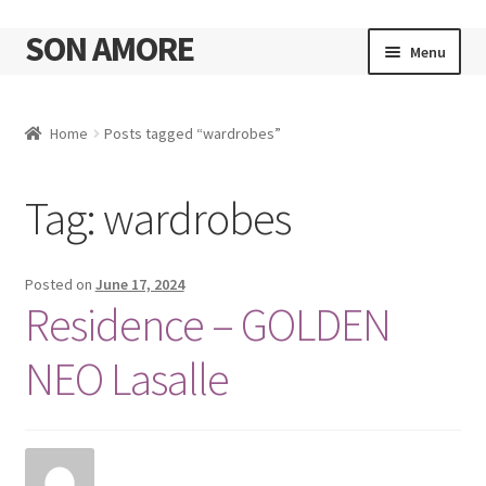
SON AMORE
Skip
Skip
Menu
to
to
navigation
content
Cart
Home
Posts tagged “wardrobes”
Tag:
wardrobes
Posted on
June 17, 2024
Residence – GOLDEN
NEO Lasalle