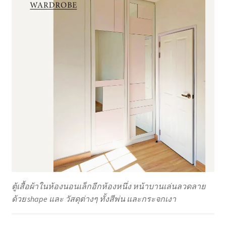
ตู้เสื้อผ้าในห้องนอนเล็กอีกห้องหนึ่ง หน้าบานเล่นลวดลาย
ด้วย shape และ วัสดุต่างๆ ทั้งสีพ่น และกระจกเงา