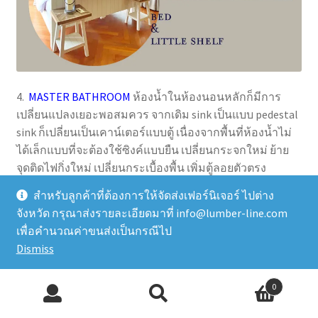
4.
MASTER BATHROOM
ห้องน้ำในห้องนอนหลักก็มีการ
เปลี่ยนแปลงเยอะพอสมควร จากเดิม sink เป็นแบบ pedestal
sink ก็เปลี่ยนเป็นเคาน์เตอร์แบบตู้ เนื่องจากพื้นที่ห้องน้ำไม่
ได้เล็กแบบที่จะต้องใช้ซิงค์แบบยืน เปลี่ยนกระจกใหม่ ย้าย
จุดติดไฟกิ่งใหม่ เปลี่ยนกระเบื้องพื้น เพิ่มตู้ลอยตัวตรง
อ่างอาบน้ำ แค่นี้ก็ดูสวย และใช้ประโยชน์ได้มากขึ้น โทน
สำหรับลูกค้าที่ต้องการให้จัดส่งเฟอร์นิเจอร์ ไปต่าง
อารมณ์โดยรวมก็เปลี่ยนไปอย่างมาก
จังหวัด กรุณาส่งรายละเอียดมาที่ info@lumber-line.com
เพื่อคำนวณค่าขนส่งเป็นกรณีไป
Dismiss
0
Search
Search