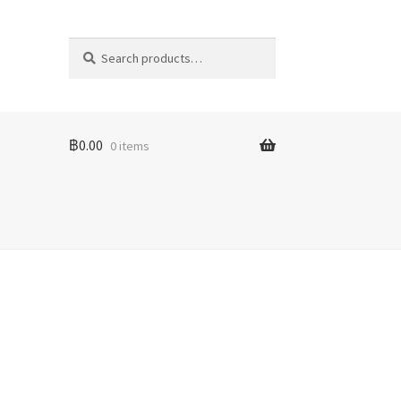
Search
฿
0.00
0 items