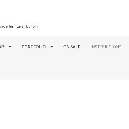
de furniture | built-in
OP
PORTFOLIO
ON SALE
INSTRUCTIONS