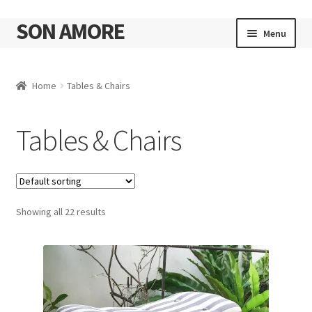
SON AMORE
Skip
Skip
Menu
to
to
navigation
content
Cart
Home
Tables & Chairs
Tables & Chairs
Showing all 22 results