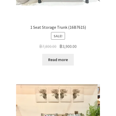
1 Seat Storage Trunk (16B761S)
SALE!
฿
7,800.00
฿
3,900.00
Read more