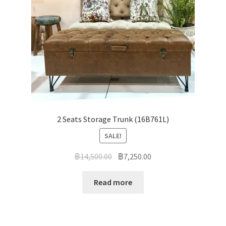
2 Seats Storage Trunk (16B761L)
SALE!
฿
14,500.00
฿
7,250.00
Read more