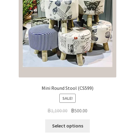
Mini Round Stool (CS599)
SALE!
฿
1,100.00
฿
500.00
Select options