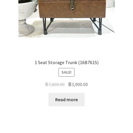
1 Seat Storage Trunk (16B761S)
SALE!
฿
7,800.00
฿
3,900.00
Read more