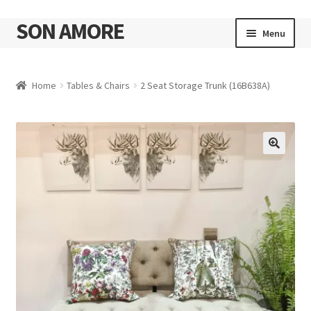
SON AMORE
Skip
Skip
Menu
to
to
navigation
content
Cart
Home
Tables & Chairs
2 Seat Storage Trunk (16B638A)