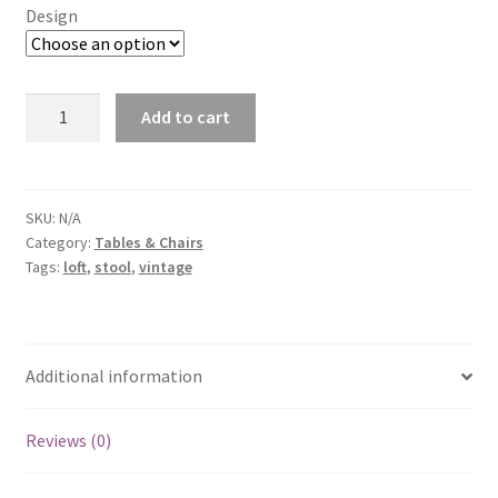
Design
Oak
Add to cart
Stool
(ART
705)
quantity
SKU:
N/A
Category:
Tables & Chairs
Tags:
loft
,
stool
,
vintage
Additional information
Reviews (0)