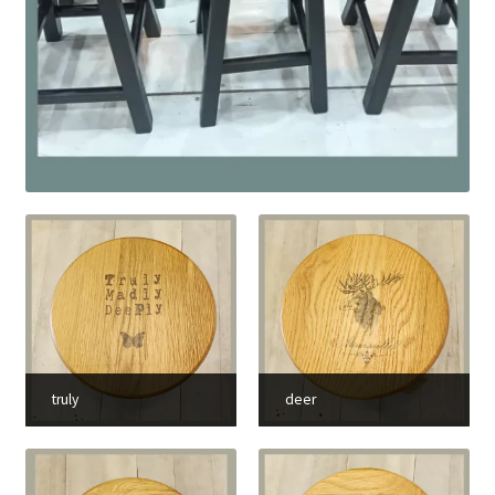
truly
deer