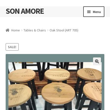
SON AMORE
Skip
Skip
Menu
to
to
navigation
content
Cart
Home
Tables & Chairs
Oak Stool (ART 705)
SALE!