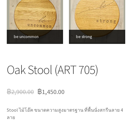
be uncommon
be strong
Oak Stool (ART 705)
฿
2,900.00
฿
1,450.00
Stool ไม้โอ๊ค ขนาดความสูงมาตรฐาน ที่พื้นนั่งสกรีนลาย 4
ลาย