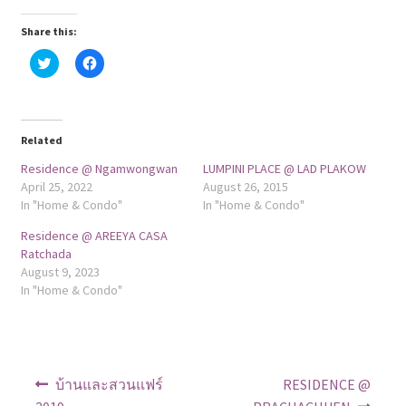
Share this:
C
C
l
l
i
i
c
c
k
k
t
t
o
o
Related
s
s
h
h
a
a
Residence @ Ngamwongwan
LUMPINI PLACE @ LAD PLAKOW
r
r
April 25, 2022
August 26, 2015
e
e
o
o
In "Home & Condo"
In "Home & Condo"
n
n
T
F
Residence @ AREEYA CASA
w
a
i
c
Ratchada
t
e
August 9, 2023
t
b
e
o
In "Home & Condo"
r
o
(
k
O
(
p
O
e
p
n
e
s
n
Post
i
s
Previous
Next
บ้านและสวนแฟร์
RESIDENCE @
n
i
n
n
post:
post: