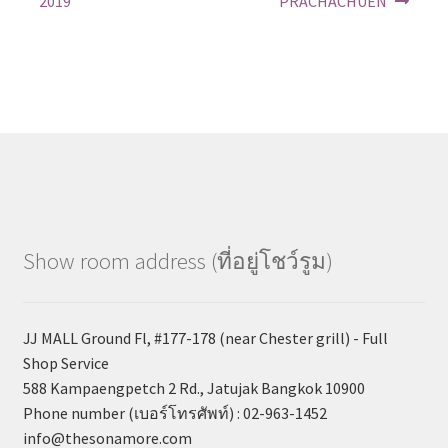
navigation
2019
PRACHACHUEN
e
n
w
e
w
w
i
w
n
i
d
n
o
d
w
o
)
w
)
Show room address (ที่อยู่โชว์รูม)
JJ MALL Ground Fl, #177-178 (near Chester grill) - Full
Shop Service
588 Kampaengpetch 2 Rd., Jatujak Bangkok 10900
Phone number (เบอร์โทรศัพท์) : 02-963-1452
info@thesonamore.com