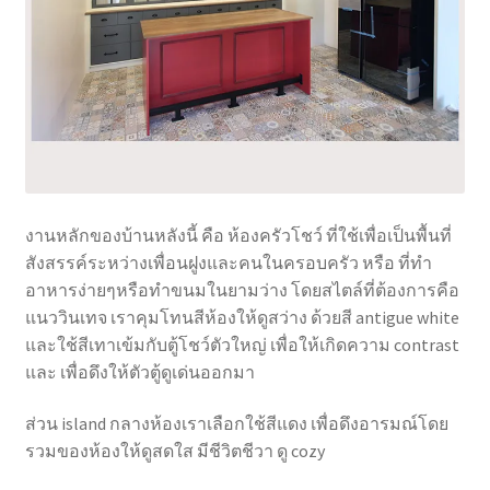
งานหลักของบ้านหลังนี้ คือ ห้องครัวโชว์ ที่ใช้เพื่อเป็นพื้นที่
สังสรรค์ระหว่างเพื่อนฝูงและคนในครอบครัว หรือ ที่ทำ
อาหารง่ายๆหรือทำขนมในยามว่าง โดยสไตล์ที่ต้องการคือ
แนววินเทจ เราคุมโทนสีห้องให้ดูสว่าง ด้วยสี antigue white
และใช้สีเทาเข้มกับตู้โชว์ตัวใหญ่ เพื่อให้เกิดความ contrast
และ เพื่อดึงให้ตัวตู้ดูเด่นออกมา
ส่วน island กลางห้องเราเลือกใช้สีแดง เพื่อดึงอารมณ์โดย
รวมของห้องให้ดูสดใส มีชีวิตชีวา ดู cozy