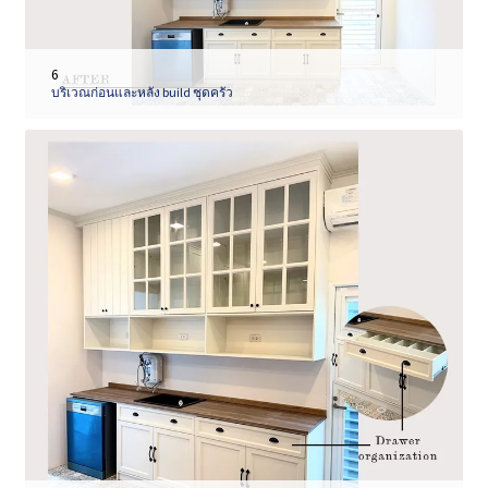
6
บริเวณก่อนและหลัง build ชุดครัว