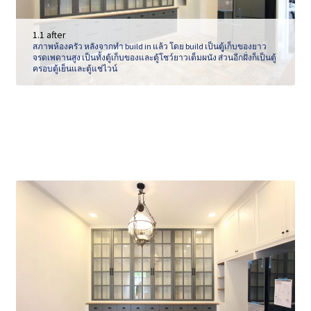
1.1 after
สภาพห้องครัว หลังจากทำ build in แล้ว โดย build เป็นตุู้เก็บของยาว
จรดเพดานสูง เป็นทั้งตู้เก็บของและตู้โชว์ยาวเต็มผนัง ส่วนอีกฝั่งก็เป็นตู้
ครอบตู้เย็นและตู้แช่ไวน์