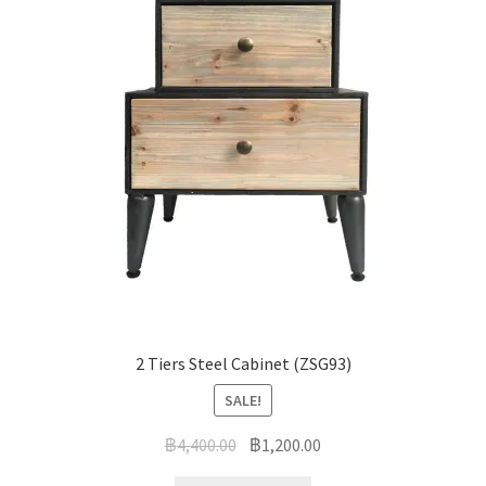
2 Tiers Steel Cabinet (ZSG93)
SALE!
฿
4,400.00
฿
1,200.00