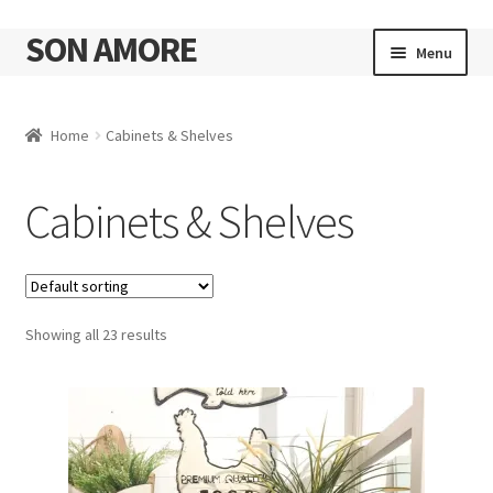
SON AMORE
Skip
Skip
Menu
to
to
navigation
content
Cart
Home
Cabinets & Shelves
Cabinets & Shelves
Showing all 23 results