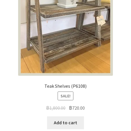
Teak Shelves (P6108)
SALE!
฿
1,800.00
฿
720.00
Add to cart