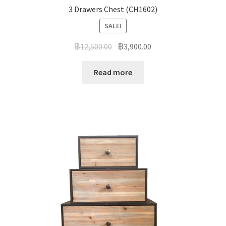
3 Drawers Chest (CH1602)
SALE!
฿
12,500.00
฿
3,900.00
Read more